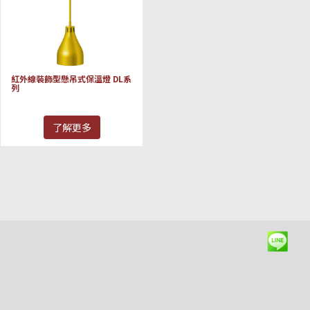
紅外線裝飾型懸吊式保溫燈 DL系
列
了解更多