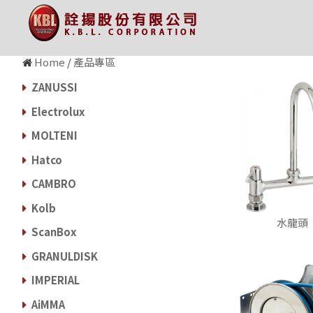
Home
/
產品專區
ZANUSSI
Electrolux
MOLTENI
Hatco
CAMBRO
Kolb
水龍頭
ScanBox
GRANULDISK
IMPERIAL
AiMMA