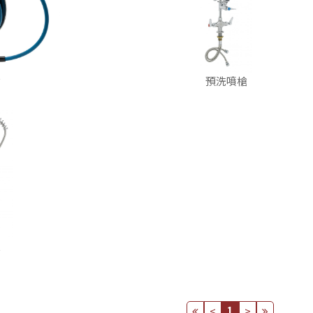
槍
預洗噴槍
槍
<
1
>