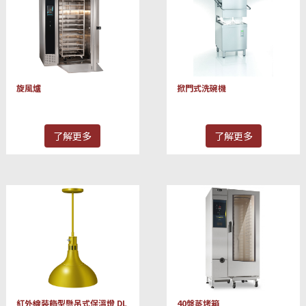
旋風爐
掀門式洗碗機
了解更多
了解更多
紅外線裝飾型懸吊式保溫燈 DL
40盤蒸烤箱