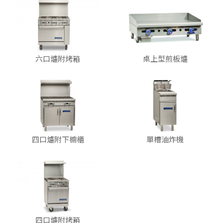
六口爐附烤箱
桌上型煎板爐
四口爐附下櫥櫃
單槽油炸機
四口爐附烤箱