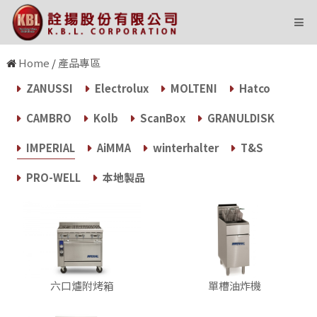
Home
/
產品專區
ZANUSSI
Electrolux
MOLTENI
Hatco
CAMBRO
Kolb
ScanBox
GRANULDISK
IMPERIAL
AiMMA
winterhalter
T&S
PRO-WELL
本地製品
六口爐附烤箱
單槽油炸機