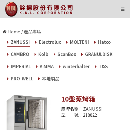
state='Y' and i=604 and ID=1
Home
/
產品專區
ZANUSSI
Electrolux
MOLTENI
Hatco
CAMBRO
Kolb
ScanBox
GRANULDISK
IMPERIAL
AiMMA
winterhalter
T&S
PRO-WELL
本地製品
10盤蒸烤箱
廠牌名稱：ZANUSSI
型 號：218822