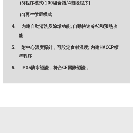
(100
/4
)
(3)
程序模式
組食譜
階段程序
(4)
再生循環模式
4.
;
內建自動清洗及除垢功能
自動快速冷卻和預熱功
能
5.
;
HACCP
附中心溫度探針，可設定食材溫度
內建
標
準程序
6.
CE
IPX5
防水認證，符合
國際認證，