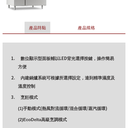
產品特點
產品規格
1.
LED
數位顯示型面板輔以
背光選擇按鍵，操作簡易
方便
2.
內建鍋爐系統可根據所選擇設定，達到精準濕度及
溫度控制
3.
烹飪模式
(
/
/
)
(1)
手動模式
熱風對流循環
混合循環
蒸汽循環
(2)EcoDelta
高級烹調模式