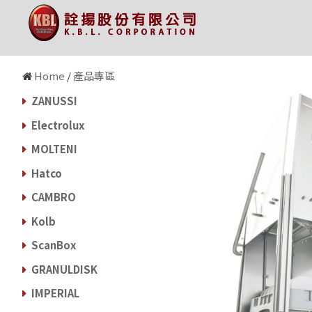
state='Y' and i=604 and ID=58
Home
/
產品專區
ZANUSSI
Electrolux
MOLTENI
Hatco
CAMBRO
Kolb
ScanBox
GRANULDISK
IMPERIAL