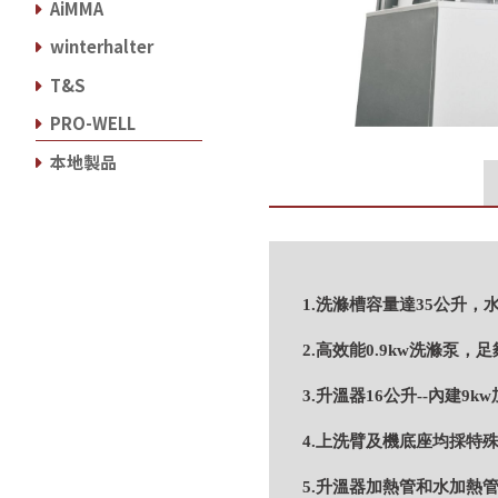
AiMMA
winterhalter
T&S
PRO-WELL
本地製品
1.洗滌槽容量達35公升，
2.高效能0.9kw洗滌泵，
3.升溫器16公升--內建9
4.上洗臂及機底座均採特
5.升溫器加熱管和水加熱