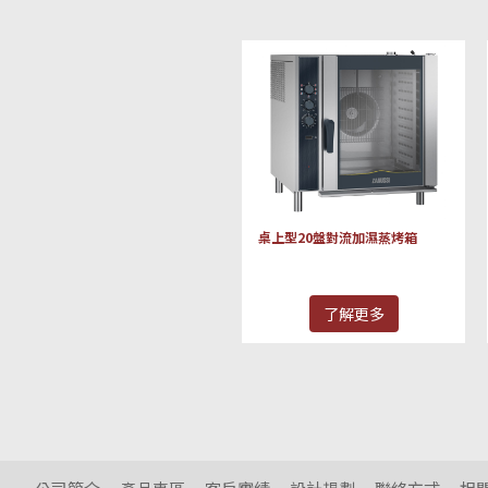
桌上型20盤對流加濕蒸烤箱
了解更多