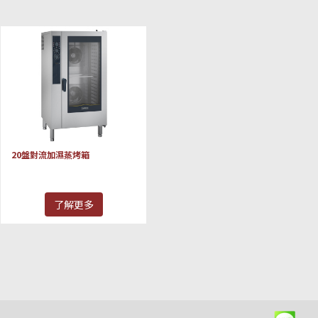
20盤對流加濕蒸烤箱
了解更多