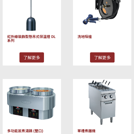
紅外線裝飾型懸吊式保溫燈 DL
洗地噴槍
系列
了解更多
了解更多
多功能蒸煮湯鍋 (雙口)
單槽煮麵機