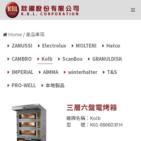
state='Y' and i=604 and ID=44
Home
/
產品專區
ZANUSSI
Electrolux
MOLTENI
Hatco
CAMBRO
Kolb
ScanBox
GRANULDISK
IMPERIAL
AiMMA
winterhalter
T&S
PRO-WELL
本地製品
三層六盤電烤箱
廠牌名稱：Kolb
型 號：K01-0806D3FH