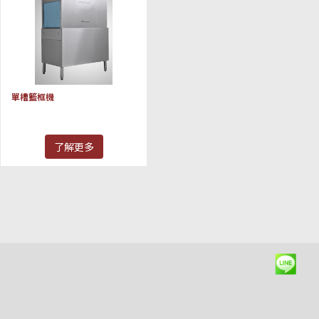
單槽籃框機
了解更多