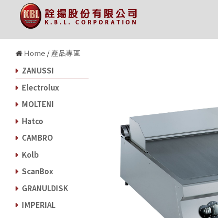
state='Y' and i=604 and ID=25
Home
/
產品專區
ZANUSSI
Electrolux
MOLTENI
Hatco
CAMBRO
Kolb
ScanBox
GRANULDISK
IMPERIAL