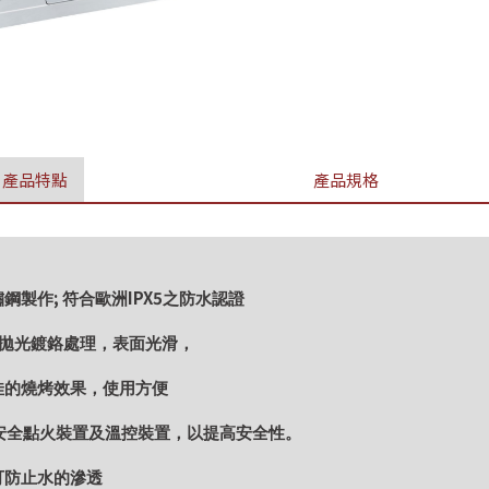
產品特點
產品規格
;
IPX5
鏽鋼製作
符合歐洲
之防水認證
拋光鍍鉻處理，表面光滑，
佳的燒烤效果，使用方便
安全點火裝置及溫控裝置，以提高安全性。
可防止水的滲透