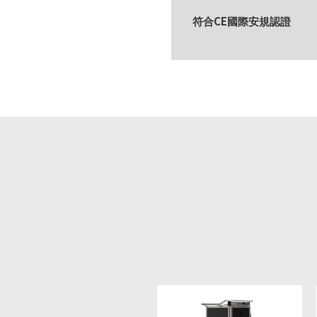
CE
符合
國際安規認證