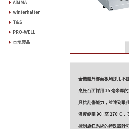
AiMMA
winterhalter
T&S
PRO-WELL
本地製品
全機體外部面板均採用不
15
烹飪台面採用
毫米厚的
具抗刮傷能力，並達到最
90
270
C
溫度範圍
° 至
°
，
控制旋鈕系統的特殊設計