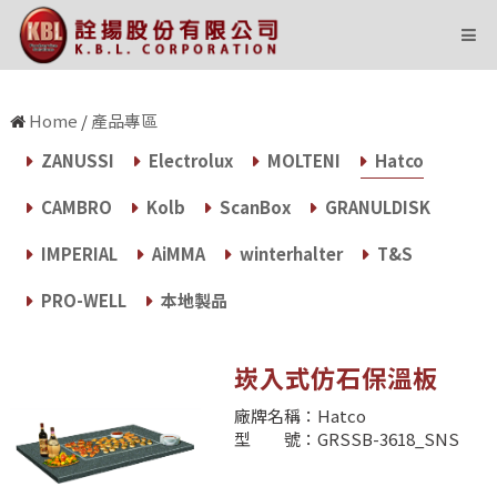
state='Y' and i=604 and ID=10
Home
/
產品專區
ZANUSSI
Electrolux
MOLTENI
Hatco
CAMBRO
Kolb
ScanBox
GRANULDISK
IMPERIAL
AiMMA
winterhalter
T&S
PRO-WELL
本地製品
崁入式仿石保溫板
廠牌名稱：Hatco
型 號：GRSSB-3618_SNS