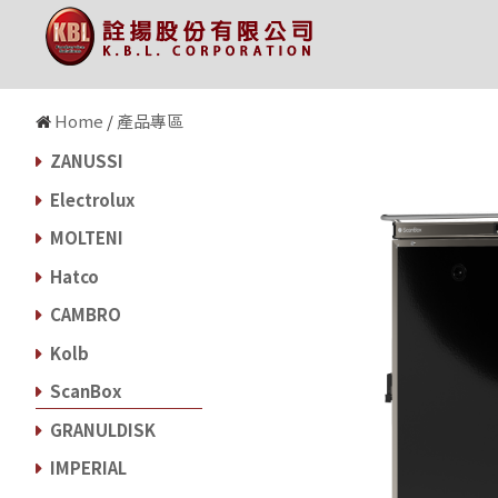
state='Y' and i=604 and ID=69
Home
/
產品專區
ZANUSSI
Electrolux
MOLTENI
Hatco
CAMBRO
Kolb
ScanBox
GRANULDISK
IMPERIAL