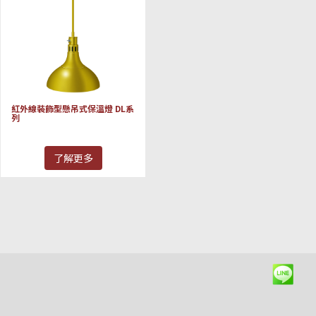
紅外線裝飾型懸吊式保溫燈 DL系
列
了解更多