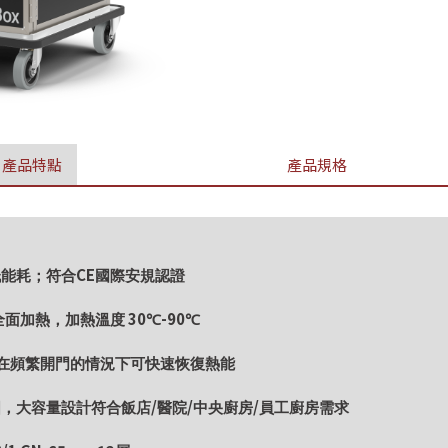
產品特點
產品規格
CE
低能耗；符合
國際安規認證
30
-90
下全面加熱，加熱溫度
℃
℃
在頻繁開門的情況下可快速恢復熱能
/
/
/
固，大容量設計符合飯店
醫院
中央廚房
員工廚房需求