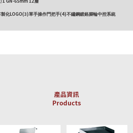
/1 GN-65mm 12
層
LOGO(3)
(4)
客製化
單手操作門把手
不鏽鋼鍍鉻腳輪中控系統
產品資訊
Products