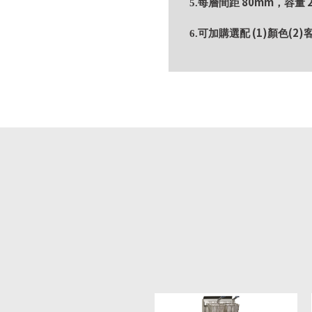
80mm
2
5.每層間距
，容量
(1)
(2)
6.可加購選配
顏色