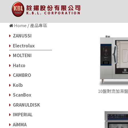
Home
/
產品專區
ZANUSSI
Electrolux
MOLTENI
Hatco
CAMBRO
Kolb
10盤對流加濕
ScanBox
GRANULDISK
IMPERIAL
AiMMA