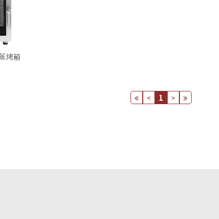
蒸烤箱
<
1
>