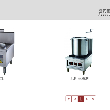
公司
About 
爐灶
瓦斯高湯爐
<
1
>