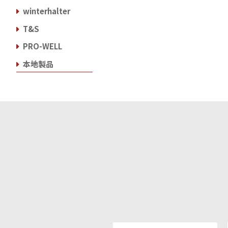
winterhalter
T&S
PRO-WELL
本地製品