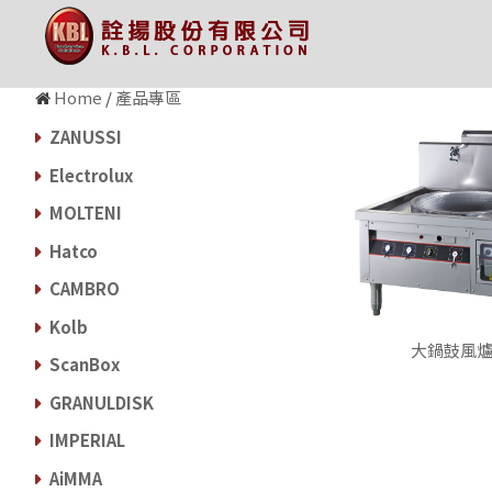
Home
/
產品專區
ZANUSSI
Electrolux
MOLTENI
Hatco
CAMBRO
Kolb
大鍋鼓風
ScanBox
GRANULDISK
IMPERIAL
AiMMA