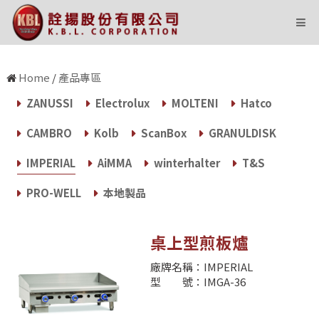
state='Y' and i=604 and ID=48
Home
/
產品專區
ZANUSSI
Electrolux
MOLTENI
Hatco
CAMBRO
Kolb
ScanBox
GRANULDISK
IMPERIAL
AiMMA
winterhalter
T&S
PRO-WELL
本地製品
桌上型煎板爐
廠牌名稱：IMPERIAL
型 號：IMGA-36