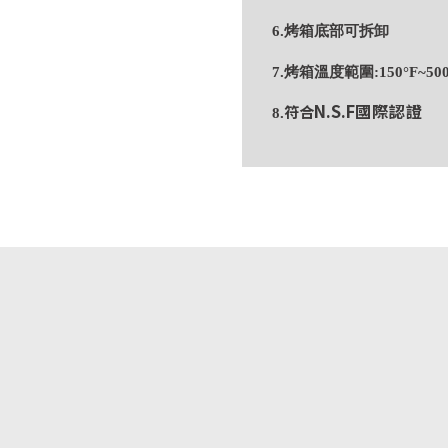
6.烤箱底部可拆卸
7.烤箱溫度範圍:150°F~500
N.S.F國際認證
符合
8.