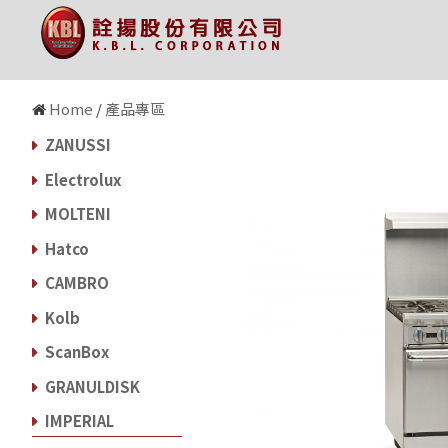
state='Y' and i=604 and ID=2
Home
/
產品專區
ZANUSSI
Electrolux
MOLTENI
Hatco
CAMBRO
Kolb
ScanBox
GRANULDISK
IMPERIAL