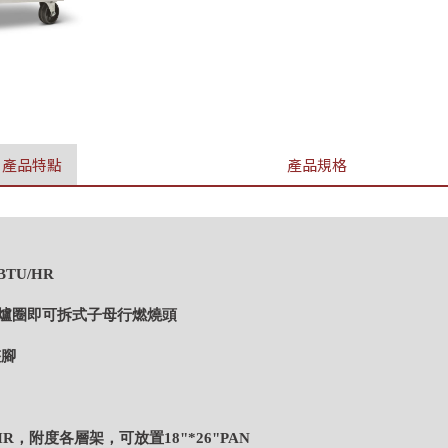
產品特點
產品規格
TU/HR
之鑄鐵爐圈即可拆式子母行燃燒頭
整腳
/HR，附度各層架，可放置18"*26"PAN